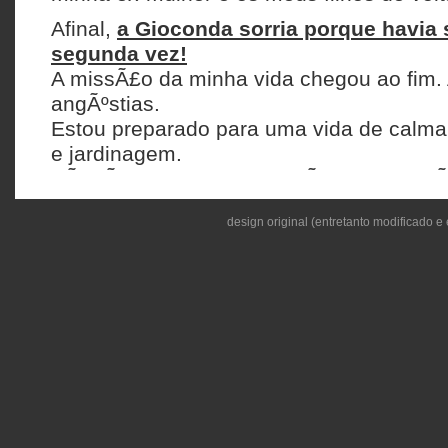
Afinal,
a Gioconda sorria porque havia
segunda vez!
A missÃ£o da minha vida chegou ao fim
angÃºstias.
Estou preparado para uma vida de calmar
e jardinagem.
SÃ³ nÃ£o percebo porque Ã© que ninguÃ©
cias…
design original (entretanto modificado e 
AndrÃ© Toscano
// 
Academias de evoluÃ§Ã£o h
As escolas de mÃºsica nacionais sÃ£o u
Outrora verdadeiras academias de saber 
parte delas encontram-se transformadas
perversÃ£o e deboche. Professores tÃªm
com alunos e alunas, as drogas prolifer
“expansÃ£o musical de consciÃªncia”, e