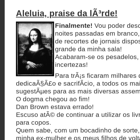
Aleluia, praise da lÃ³rde!
Finalmente!
Vou poder desc
noites passadas em branco,
de recortes de jornais disp
grande da minha sala!
Acabaram-se os pesadelos, o
incertezas!
Para trÃ¡s ficaram milhares 
dedicaÃ§Ã£o e sacrifÃ­cio, a todos os ma
sugestÃµes para as mais diversas assem
O dogma chegou ao fim!
Dan Brown estava errado!
Escuso atÃ© de continuar a utilizar os l
para copos.
Quem sabe, com um bocadinho de sorte, 
minha ex-mulher e os meus filhos de volt