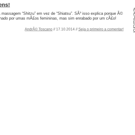
ens!
a massagem “Shitzu” em vez de “Shiatsu”. SÃ³ isso explica porque Ã©
J
nhado por umas mÃ£os femininas, mas sim enrabado por um cÃ£o!
P
AndrÃ© Toscano
// 17.10.2014 //
Seja o primeiro a comentar!
C