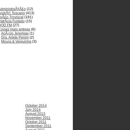
AdministraÃ§Ã£o
(12)
AndrÃ© Toscano
(413)
oÃ£o Troviscal
(181)
atrÃ­cia Furtado
(15)
DQD FM
(27)
oisas mais antigas
(6)
AcÃ¡cio Jeremias
(1)
Dra. Arlete Penim
(2)
Moura & Veiguinha
(3)
October 2014
July 2014
August 2013
November 2011
October 2011
September 2011