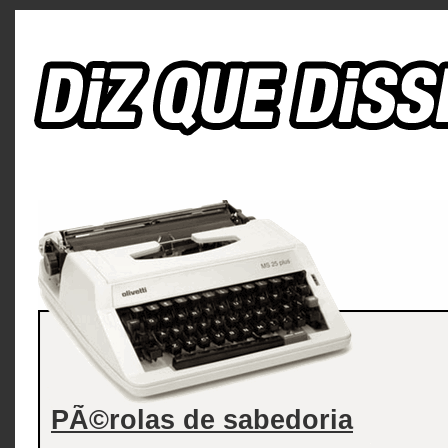
PÃ©rolas de sabedoria