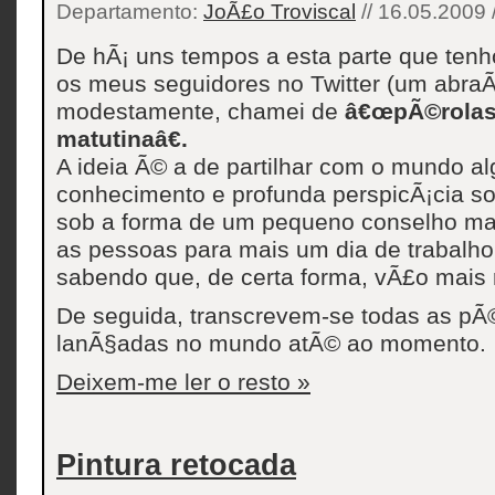
Departamento:
JoÃ£o Troviscal
// 16.05.2009 
De hÃ¡ uns tempos a esta parte que tenho
os meus seguidores no Twitter (um abraÃ
modestamente, chamei de
â€œpÃ©rolas
matutinaâ€.
A ideia Ã© a de partilhar com o mundo 
conhecimento e profunda perspicÃ¡cia so
sob a forma de um pequeno conselho mat
as pessoas para mais um dia de trabal
sabendo que, de certa forma, vÃ£o mais 
De seguida, transcrevem-se todas as pÃ
lanÃ§adas no mundo atÃ© ao momento.
Deixem-me ler o resto »
Pintura retocada