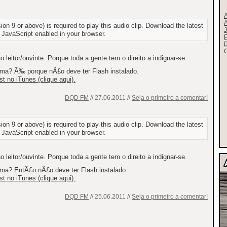
on 9 or above) is required to play this audio clip. Download the latest
J
 JavaScript enabled in your browser.
P
C
leitor/ouvinte. Porque toda a gente tem o direito a indignar-se.
ima? Ã‰ porque nÃ£o deve ter Flash instalado.
 no iTunes (clique aqui).
DQD FM
// 27.06.2011 //
Seja o primeiro a comentar!
on 9 or above) is required to play this audio clip. Download the latest
 JavaScript enabled in your browser.
leitor/ouvinte. Porque toda a gente tem o direito a indignar-se.
ima? EntÃ£o nÃ£o deve ter Flash instalado.
 no iTunes (clique aqui).
DQD FM
// 25.06.2011 //
Seja o primeiro a comentar!