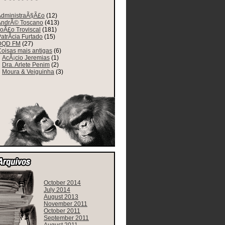
AdministraÃ§Ã£o
(12)
AndrÃ© Toscano
(413)
oÃ£o Troviscal
(181)
atrÃ­cia Furtado
(15)
DQD FM
(27)
oisas mais antigas
(6)
AcÃ¡cio Jeremias
(1)
Dra. Arlete Penim
(2)
Moura & Veiguinha
(3)
October 2014
July 2014
August 2013
November 2011
October 2011
September 2011