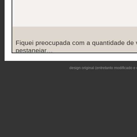
Fiquei preocupada com a quantidade de 
pestanejar…
design original (entretanto modificado e 
Os profissionais sÃ³ pestanejam depois
de gravar (e ficam a fazÃª-lo durante uns
And
eheh! Qd comeÃ§ares a cortar os olhinh