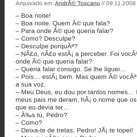
Arquivado em:
AndrÃ© Toscano
// 09.11.2008 
– Boa noite!
– Boa noite. Quem Ã© que fala?
– Para onde Ã© que queria falar?
– Como? Desculpe?
– Desculpe porquÃª?
– NÃ£o, nÃ£o estÃ¡ a perceber. Foi vocÃ
onde Ã© que queria falar?
– Queria falar consigo. Se lhe liguei…
– Pois… estÃ¡ bem. Mas quem Ã© vocÃª
a sua voz.
– Meu Deus, eu dou por tantos nomes… 
meus pais me deram, hÃ¡ o nome que o
que eu devia ter…
– Ã‰s tu, Pedro?
– Como?
– Deixa-te de tretas, Pedro! JÃ¡ te topei!