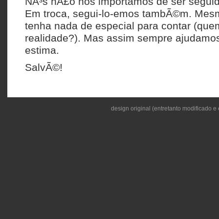
NÃ³s nÃ£o nos importamos de ser seguid
Em troca, segui-lo-emos tambÃ©m. Mes
tenha nada de especial para contar (qu
realidade?). Mas assim sempre ajudamos
estima.
SalvÃ©!
design original (entretanto modificado e 
Obrigado! AtÃ© que enfim que deram uso
hÃ¡ algum tempo!
A ver vamos
Deixe o seu comentário