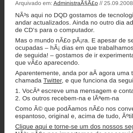
Arquivado em:
AdministraÃ§Ã£o
// 25.09.2008
NÃ³s aqui no DQD gostamos de tecnolog
andar actualizados. Ainda no outro dia 
de CD’s para o computador.
Mas o mundo nÃ£o pÃ¡ra. E apesar de s
ocupadas – hÃ¡ dias em que trabalhamos
de seguida! – gostamos de ir experiment
que vÃ£o aparecendo.
Aparentemente, anda por aÃ­ agora uma t
chamada
Twitter
, e que funciona da segu
1. VocÃª escreve uma mensagem e conta
2. Os outros recebem-na e lÃªem-na
Como Ã© que podÃ­amos nÃ£o nos conver
espantoso, original e, acima de tudo, Ãºti
Clique aqui e torne-se um dos nossos se