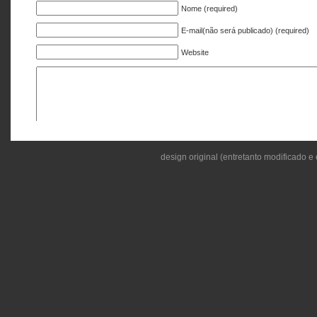
Nome (required)
E-mail(não será publicado) (required)
Website
design original (entretanto modificado e 