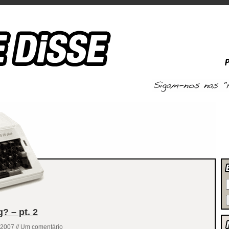
? – pt. 2
.2007 // Um comentário