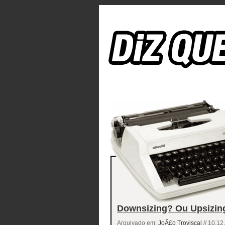
Downsizing? Ou Upsizing
Arquivado em:
JoÃ£o Troviscal
// 10.12