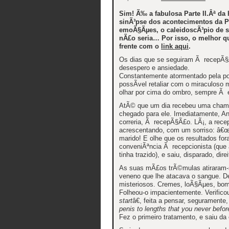
Sim! Ã‰ a fabulosa Parte II.Âª da 
sinÃ³pse dos acontecimentos da Pa
emoÃ§Ãµes, o caleidoscÃ³pio de sa
nÃ£o seria… Por isso, o melhor qu
frente com o
link aqui
.
Os dias que se seguiram Ã recepÃ§Ã
desespero e ansiedade.
Constantemente atormentado pela po
possÃ­vel retaliar com o miraculos
olhar por cima do ombro, sempre Ã e
AtÃ© que um dia recebeu uma chama
chegado para ele. Imediatamente, Ant
correria, Ã recepÃ§Ã£o. LÃ¡, a rece
acrescentando, com um sorriso: â€
marido! E olhe que os resultados fo
conveniÃªncia Ã recepcionista (que
tinha trazido), e saiu, disparado, di
As suas mÃ£os trÃ©mulas atiraram-s
veneno que lhe atacava o sangue. De
misteriosos. Cremes, loÃ§Ãµes, bom
Folheou-o impacientemente. Verific
start
â€, feita a pensar, segurament
penis to lengths that you never befor
Fez o primeiro tratamento, e saiu d