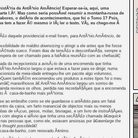
histÃ³ria de AntÃ³nio AmÃ¢ncio! Esperar-se-ia, aqui, uma
rte I.Âª. Mas como seria possÃ­vel resumir a montanha-russa de
bores, o delÃ­rio de acontecimentos, que foi o Tomo 1? Pois,
J
P
e tem a fazer Ã© mesmo ir lÃ¡ ler o texto. VÃ¡, eu chego-me Ã
C
£o daquele providencial e-mail foram, para AntÃ³nio AmÃ¢ncio, de
ssibilidade do maldito
downsizing
o atingir a ele antes que lhe fosse
o mÃ©todo sueco. Foram dias de tensÃ£o e desconfianÃ§a, sempre a
spera de ser chamado para a fatÃ­dica reuniÃ£o com as chefiasâ€¦
da da recepcionista a avisÃ¡-lo de uma encomenda que tinha
Ã³nio AmÃ¢ncio largou o que estava a fazer para se dirigir, numa
pcionista de meia-idade entregou-lhe um pacote algo volumoso,
œQuem tambÃ©m encomendou uns produtos a estes tipos foi o meu
ramâ€¦ maravilhosos.â€ AntÃ³nio AmÃ¢ncio largou um sorriso de
 ainda revirava os olhos, perdida nas recordaÃ§Ãµes que a encomenda
reito Ã casa-de-banho mais prÃ³xima.
e ao embrulho como se ele guardasse o antÃ­doto para um fatal
ntro da caixa, um farto manancial de objectos mais ou menos
bas de vÃ¡cuo, pesos, molas, bisnagas, e um livro de instruÃ§Ãµes.
ou com alegria e alÃ­vio que tinha uma secÃ§Ã£o chamada â€œ
quick
e, nas pessoas que, como ele, estavam ansiosas por â€œ
enlarge the
e thought possible
â€!
a casa-de-banho, com renovado Ã¢nimo.