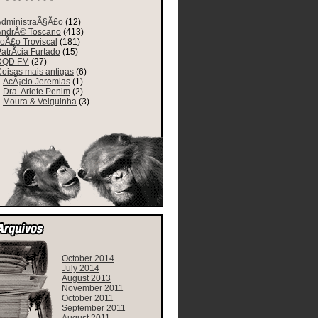
AdministraÃ§Ã£o
(12)
AndrÃ© Toscano
(413)
oÃ£o Troviscal
(181)
atrÃ­cia Furtado
(15)
DQD FM
(27)
oisas mais antigas
(6)
AcÃ¡cio Jeremias
(1)
Dra. Arlete Penim
(2)
Moura & Veiguinha
(3)
October 2014
July 2014
August 2013
November 2011
October 2011
September 2011