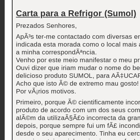
Carta para a Refrigor (Sumol)
Prezados Senhores,
ApÃ³s ter-me contactado com diversas en
indicada esta morada como o local mais 
a minha correspondÃªncia.
Venho por este meio manifestar o meu pr
Ouvi dizer que iriam mudar o nome do b
delicioso produto SUMOL, para AÃ‡UCA
Acho que isto Ã© de extremo mau gosto! E
Por vÃ¡rios motivos.
Primeiro, porque Ã© cientificamente inco
produto de acordo com um dos seus com
alÃ©m da utilizaÃ§Ã£o incorrecta da gram
depois, porque sempre fui um fÃ£ incon
desde o seu aparecimento. Tinha eu cer