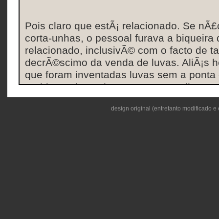
Pois claro que estÃ¡ relacionado. Se nÃ£
corta-unhas, o pessoal furava a biqueira
relacionado, inclusivÃ© com o facto de
decrÃ©scimo da venda de luvas. AliÃ¡s 
que foram inventadas luvas sem a pont
problema das unhacas. Um conselho: co
unhas estÃ£o pela hora da morte, usem
design original (entretanto modificado e 
cuidado) ou Ã¡cido muriÃ¡tico.
Permite-me discordar dessa tua ultima a
vou reformulÃ¡-la.
(..)SerÃ¡ que o “acrÃ©scimo” mundial da
estÃ¡ relacionado com o nascimento dos 
Tendo em conta que a funÃ§Ã£o principa