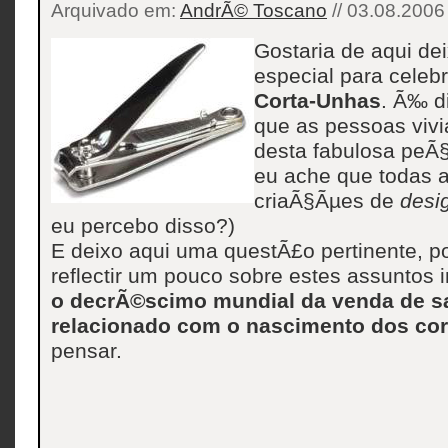
Arquivado em:
AndrÃ© Toscano
// 03.08.2006
Gostaria de aqui d
especial para celeb
Corta-Unhas
. Ã‰ d
que as pessoas viv
desta fabulosa peÃ
eu ache que todas 
criaÃ§Ãµes de
desi
eu percebo disso?)
E deixo aqui uma questÃ£o pertinente, po
reflectir um pouco sobre estes assuntos 
o decrÃ©scimo mundial da venda de sa
relacionado com o nascimento dos co
pensar.