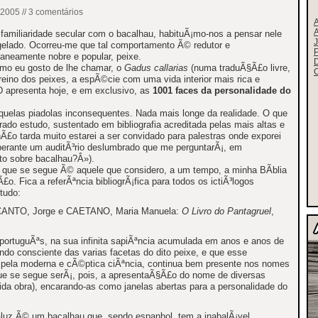
.2005 // 3 comentários
familiaridade secular com o bacalhau, habituÃ¡mo-nos a pensar nele
J
gelado. Ocorreu-me que tal comportamento Ã© redutor e
P
taneamente nobre e popular, peixe.
omo eu gosto de lhe chamar, o
Gadus callarias
(numa traduÃ§Ã£o livre,
C
reino dos peixes, a espÃ©cie com uma vida interior mais rica e
 apresenta hoje, e em exclusivo, as
1001 faces da personalidade do
elas piadolas inconsequentes. Nada mais longe da realidade. O que
ado estudo, sustentado em bibliografia acreditada pelas mais altas e
Ã£o tarda muito estarei a ser convidado para palestras onde exporei
erante um auditÃ³rio deslumbrado que me perguntarÃ¡, em
to sobre bacalhau?Â»).
io que se segue Ã© aquele que considero, a um tempo, a minha BÃ­blia
£o. Fica a referÃªncia bibliogrÃ¡fica para todos os ictiÃ³logos
tudo:
ANTO, Jorge e CAETANO, Maria Manuela:
O Livro do Pantagruel
,
portuguÃªs, na sua infinita sapiÃªncia acumulada em anos e anos de
ndo consciente das varias facetas do dito peixe, e que esse
o pela moderna e cÃ©ptica ciÃªncia, continua bem presente nos nomes
 que se segue serÃ¡, pois, a apresentaÃ§Ã£o do nome de diversas
erida obra), encarando-as como janelas abertas para a personalidade do
uz Ã© um bacalhau que, sendo espanhol, tem a inabalÃ¡vel