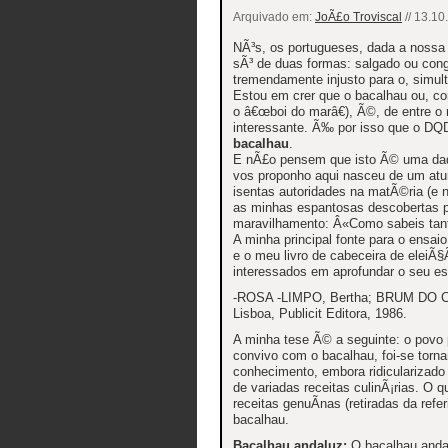
Arquivado em:
JoÃ£o Troviscal
// 13.10
NÃ³s, os portugueses, dada a nossa 
sÃ³ de duas formas: salgado ou con
tremendamente injusto para o, simul
Estou em crer que o bacalhau ou, c
o â€œboi do marâ€), Ã©, de entre o 
interessante. Ã‰ por isso que o DQD
bacalhau
.
E nÃ£o pensem que isto Ã© uma daqu
vos proponho aqui nasceu de um atur
isentas autoridades na matÃ©ria (e n
as minhas espantosas descobertas p
maravilhamento: Â«Como sabeis tan
A minha principal fonte para o ensa
e o meu livro de cabeceira de eleiÃ§Ã
interessados em aprofundar o seu es
-ROSA -LIMPO, Bertha; BRUM DO C
Lisboa, Publicit Editora, 1986.
A minha tese Ã© a seguinte: o povo 
convivo com o bacalhau, foi-se torna
conhecimento, embora ridicularizad
de variadas receitas culinÃ¡rias. O
receitas genuÃ­nas (retiradas da ref
bacalhau.
Bacalhau andaluz:
O bacalhau andal