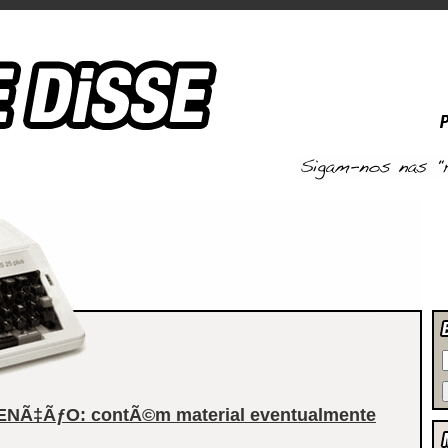
ENÃ‡ÃƒO: contÃ©m material eventualmente