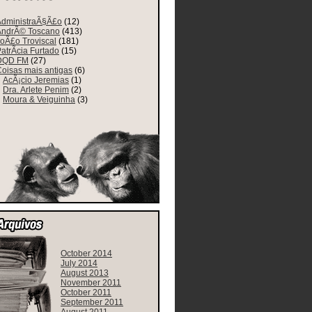
AdministraÃ§Ã£o
(12)
AndrÃ© Toscano
(413)
oÃ£o Troviscal
(181)
atrÃ­cia Furtado
(15)
DQD FM
(27)
oisas mais antigas
(6)
AcÃ¡cio Jeremias
(1)
Dra. Arlete Penim
(2)
Moura & Veiguinha
(3)
October 2014
July 2014
August 2013
November 2011
October 2011
September 2011