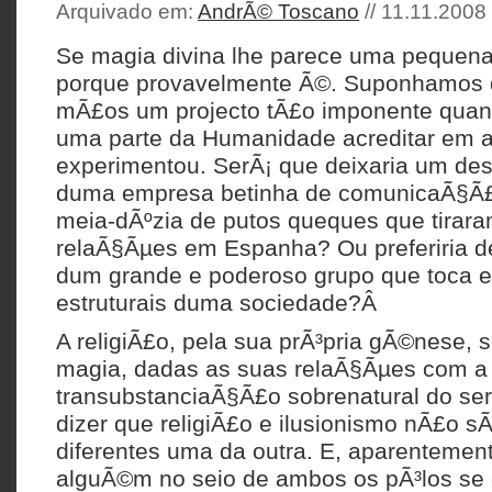
Arquivado em:
AndrÃ© Toscano
// 11.11.2008 
Se magia divina lhe parece uma pequen
porque provavelmente Ã©. Suponhamos 
mÃ£os um projecto tÃ£o imponente quant
uma parte da Humanidade acreditar em 
experimentou. SerÃ¡ que deixaria um des
duma empresa betinha de comunicaÃ§Ã£o
meia-dÃºzia de putos queques que tirar
relaÃ§Ãµes em Espanha? Ou preferiria de
dum grande e poderoso grupo que toca e
estruturais duma sociedade?Â
A religiÃ£o, pela sua prÃ³pria gÃ©nese,
magia, dadas as suas relaÃ§Ãµes com a
transubstanciaÃ§Ã£o sobrenatural do ser.
dizer que religiÃ£o e ilusionismo nÃ£o s
diferentes uma da outra. E, aparentement
alguÃ©m no seio de ambos os pÃ³los se d