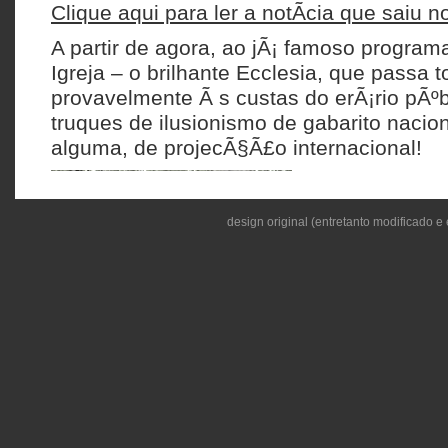
Clique aqui para ler a notÃ­cia que saiu n
A partir de agora, ao jÃ¡ famoso progra
Igreja – o brilhante Ecclesia, que passa 
provavelmente Ã s custas do erÃ¡rio pÃºb
truques de ilusionismo de gabarito naci
alguma, de projecÃ§Ã£o internacional!
Todas as Quarta
estudante de T
design original (entretanto modificado e 
(visto na foto a 
calhau entre do
deliciar os esp
dotes ilusionist
(Copperfield e 
Mas nÃ£o sÃ³ vai abrilhantar o program
fantÃ¡sticas proezas, o que por si sÃ³ jÃ¡
suficiente para uma tarde salutar de dive
tentar passar as suas mensagens religio