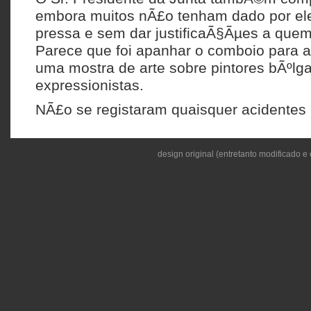
embora muitos nÃ£o tenham dado por ele
pressa e sem dar justificaÃ§Ãµes a quem
Parece que foi apanhar o comboio para a
uma mostra de arte sobre pintores bÃºlg
expressionistas.
NÃ£o se registaram quaisquer acidentes
D.Âª HermÃ­nia Tavares ainda tropeÃ§ou 
saÃ­da da passadeira, mas nem sequer ch
design original (entretanto modificado e 
Ainda assim, a passadeira vai encerrar n
que se possam ultimar alguns pormenore
Sim, sim. Sei de fonte segura que a saÃ­
ainda nÃ£o estÃ¡ pronta. Esqueceram-se d