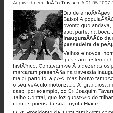
Arquivado em:
JoÃ£o Troviscal
// 01.05.2007 
Dia de emoÃ§Ãµes fo
Baixo! A populaÃ§Ã£
evento que andava,
esta parte, na boca
inauguraÃ§Ã£o da 
passadeira de peÃµ
Velhos e novos, hom
quiseram testemunh
histÃ³rico. Contavam-se Ã s dezenas os 
marcaram presenÃ§a na travessia inaugu
maior parte foi a pÃ©, mas houve tamb
o seu veÃ­culo motorizado Ã grandiosa i
caso, por exemplo, do Sr. Joaquim Tavare
Talho Central, que fez questÃ£o de trilha
com os pneus da sua Toyota Hiace.
O Sr. Presidente da Junta tambÃ©m com